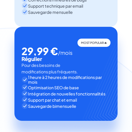
Support technique par email
Sauvegarde mensuelle
MOST POPULAR🔥
29,99 €
/mois
Régulier
Pour des besoins de 
modifications plus fréquents.
1 heure à 2 heures de modifications par 
mois
Optimisation SEO de base
Intégration de nouvelles fonctionnalités
Support par chat et email
Sauvegarde bimensuelle