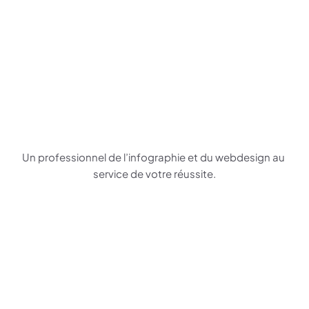
vous créez ?
Un professionnel de l’infographie et du webdesign au 
service de votre réussite.
Âgé de 33 ans, je travaille dans le 
domaine du webdesign et de 
l'infographie depuis 2010. Je combine 
créativité et expertise technique pour 
offrir des solutions visuelles efficaces et 