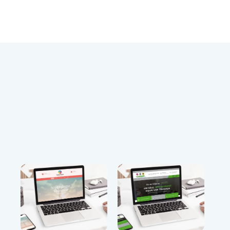
Dépannage
Réseaux
Assistance technique rapide et 
Configuration de serveurs NAS, VPN, 
efficace à distance sur votre 
sauvegardes et autres solutions 
ordinateur.
réseau.