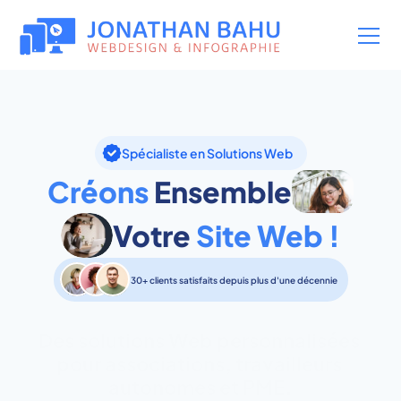
Spécialiste en Solutions Web
Créons
 Ensemble
Votre 
Site Web !
30+ clients satisfaits depuis plus d'une décennie
Des solutions Web personnalisées 
pour associations, travailleurs 
autonomes et PME.