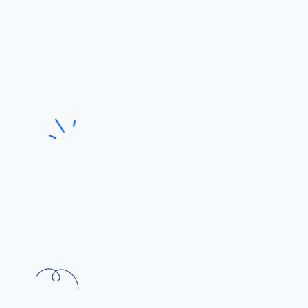
Je suis Jonathan Bahu, spécialisé dans la création 
de sites web professionnels et personnalisés 
pour les associations, auto-entrepreneurs, 
indépendants et petites entreprises. Découvrez 
comment je peux transformer votre présence en 
ligne avec des services adaptés à vos besoins 
spécifiques.