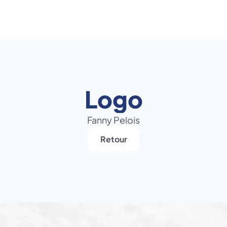
Logo
Fanny Pelois
Retour